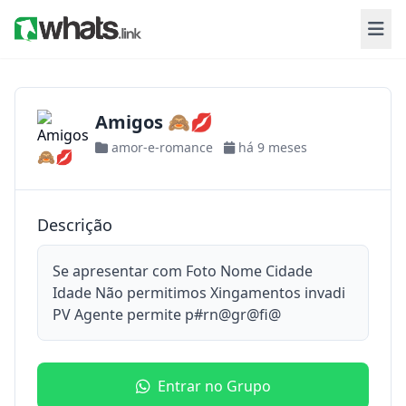
Amigos 🙈💋
amor-e-romance
há 9 meses
Descrição
Se apresentar com Foto Nome Cidade
Idade Não permitimos Xingamentos invadi
PV Agente permite p#rn@gr@fi@
Entrar no Grupo