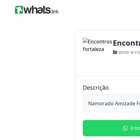
Encontr
amor-e-r
Descrição
Namorado Amizade For
Ent