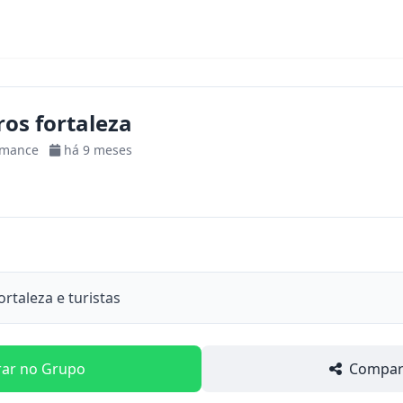
os fortaleza
omance
há 9 meses
taleza e turistas
rar no Grupo
Compart