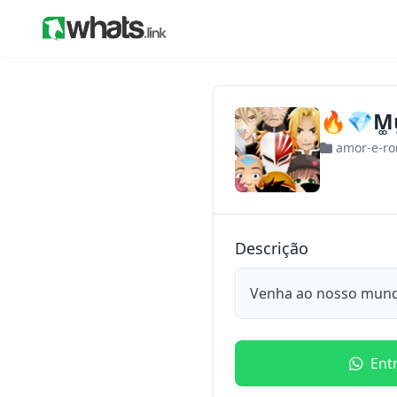
🔥💎M͚u͚
amor-e-r
Descrição
Venha ao nosso mund
Ent