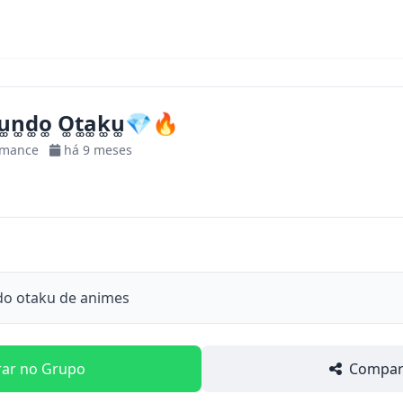
n͚d͚o͚ O͚t͚a͚k͚u͚💎🔥
omance
há 9 meses
o otaku de animes
rar no Grupo
Compart