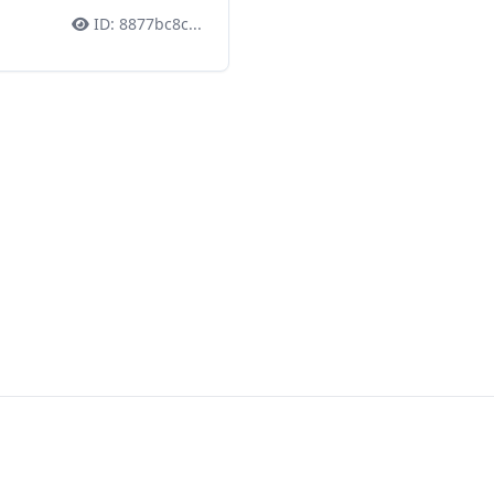
ID:
8877bc8c
...