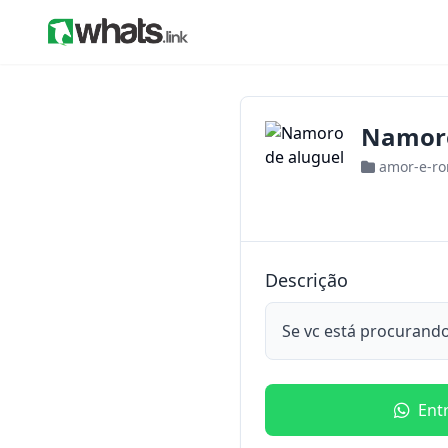
Namoro
amor-e-r
Descrição
Se vc está procurand
Ent