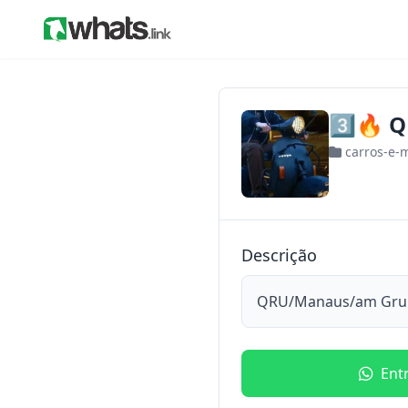
3️⃣🔥 
carros-e-
Descrição
QRU/Manaus/am Grupo
Ent