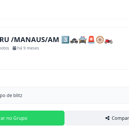
QRU /MANAUS/AM 3️⃣🚓🚔🚨🛞🏍️
motos
há 9 meses
 de blitz
rar no Grupo
Compart