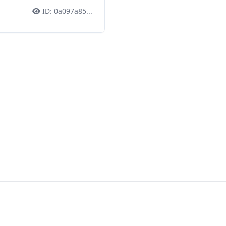
ID:
0a097a85
...