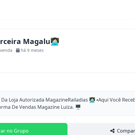
ceira Magalu👩🏻‍💻
-venda
há 9 meses
Da Loja Autorizada MagazineRailadias 👩🏻‍💻 ▪︎Aqui Você Rece
rma De Vendas Magazine Luiza. 🖥️
rar no Grupo
Compart