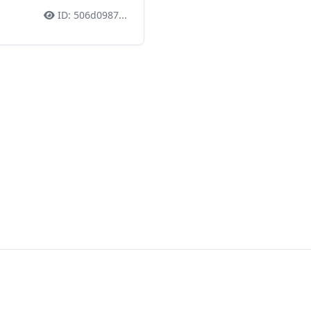
ID:
506d0987
...