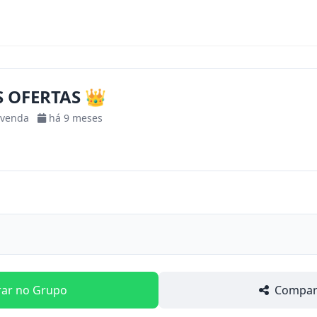
S OFERTAS 👑
-venda
há 9 meses
rar no Grupo
Compart