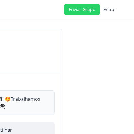
Enviar Grupo
Entrar
fil 🤩Trabalhamos
🗨️
ilhar