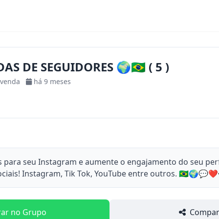
DAS DE SEGUIDORES 🌍🇧🇷 ( 5 )
-venda
há 9 meses
 para seu Instagram e aumente o engajamento do seu per
iais! Instagram, Tik Tok, YouTube entre outros. 🇧🇷🌍💬❤️👁️‍
rar no Grupo
Compart