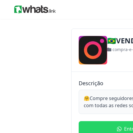
🇧🇷VEN
compra-e
Descrição
🤗Compre seguidores
com todas as redes soc
Ent