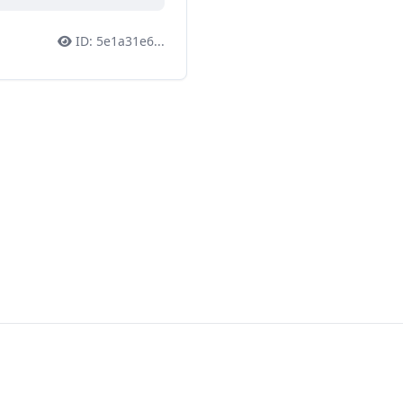
ID:
5e1a31e6
...