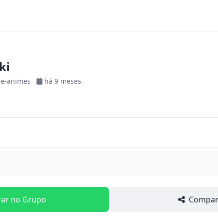
ki
-e-animes
há 9 meses
rar no Grupo
Compart