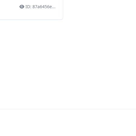
ID:
87a6456e
...