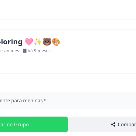
Coloring 🩷✨️🐻🎨
-e-animes
há 9 meses
nte para meninas !!!
rar no Grupo
Compart