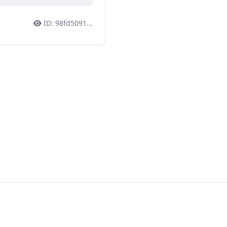
ID:
98fd5091
...