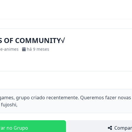
S OF COMMUNITY√
-e-animes
há 9 meses
 games, grupo criado recentemente. Queremos fazer novas
fujoshi,
rar no Grupo
Compart