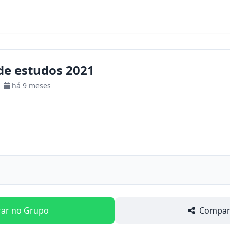
de estudos 2021
há 9 meses
rar no Grupo
Compart