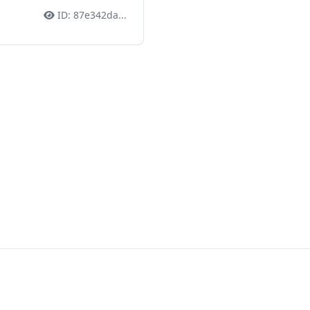
ID:
87e342da
...