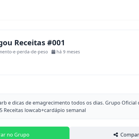
gou Receitas #001
mento-e-perda-de-peso
há 9 meses
arb e dicas de emagrecimento todos os dias. Grupo Oficial d
25 Receitas lowcab+cardápio semanal
rar no Grupo
Compart