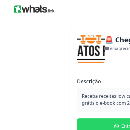
🚨 Che
emagreci
Descrição
Receba receitas low c
grátis o e-book com 
Ent