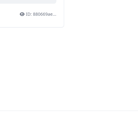
ID:
880669ae
...