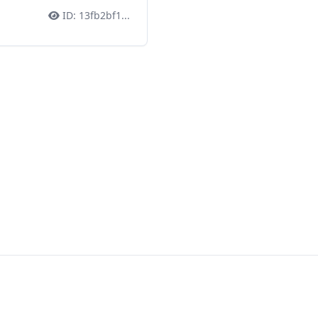
ID:
13fb2bf1
...