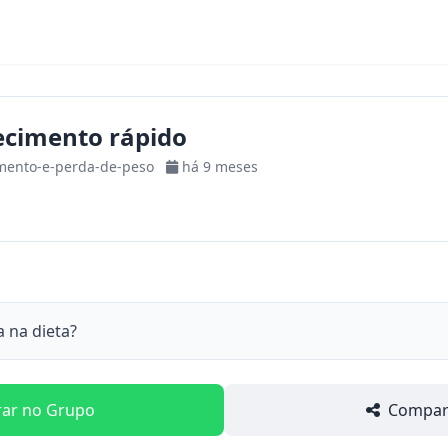
cimento rápido
mento-e-perda-de-peso
há 9 meses
a na dieta?
rar no Grupo
Compart