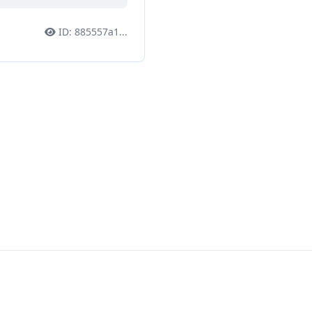
ID:
885557a1
...