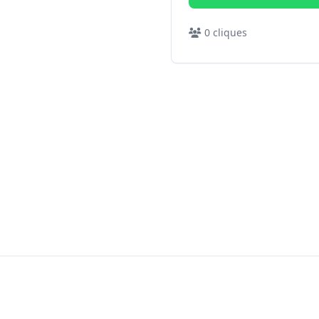
0
cliques