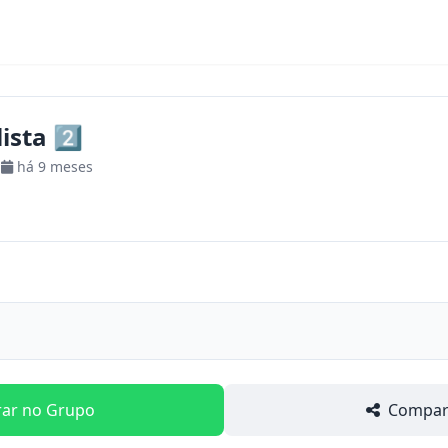
ista 2️⃣
há 9 meses
rar no Grupo
Compart