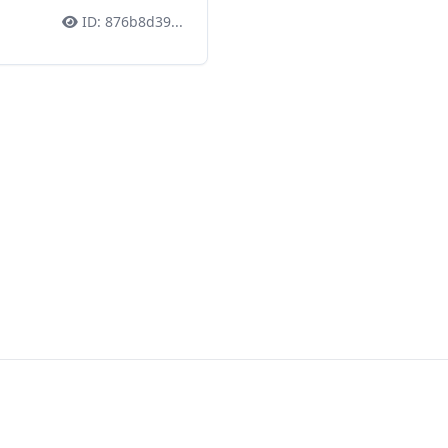
ID:
876b8d39
...