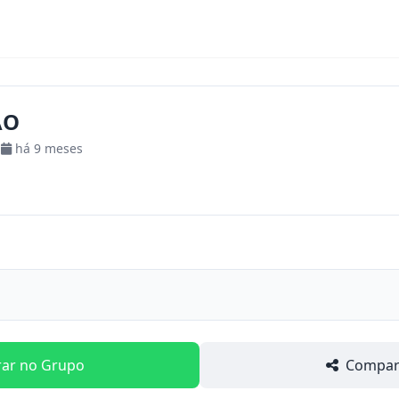
ÃO
há 9 meses
rar no Grupo
Compart