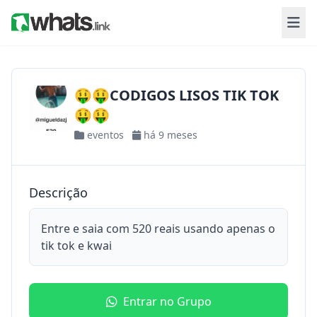
🤑🤑CODIGOS LISOS TIK TOK
🤑🤑
eventos
há 9 meses
Descrição
Entre e saia com 520 reais usando apenas o
tik tok e kwai
Entrar no Grupo