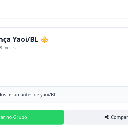
nça Yaoi/BL ⚜️
 9 meses
dos os amantes de yaoi/BL
rar no Grupo
Compart