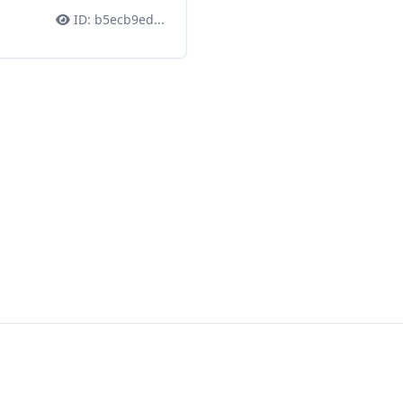
ID:
b5ecb9ed
...