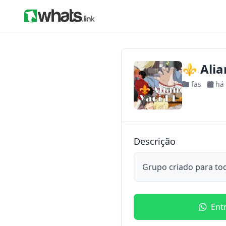
⚜️ Alia
fas
há
Descrição
Grupo criado para to
Ent