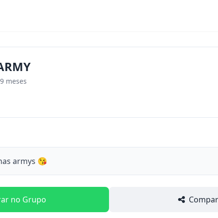
ARMY
 9 meses
enas armys 😘
rar no Grupo
Compart