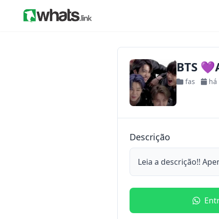
BTS 
fas
há
Descrição
Leia a descrição!! Ap
Ent