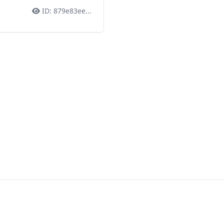
ID:
879e83ee
...