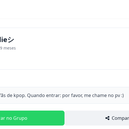
lieシ︎
 9 meses
 fãs de kpop. Quando entrar: por favor, me chame no pv :)
rar no Grupo
Compart