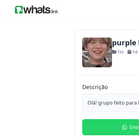
purple 
fas
há
Descrição
Olá! grupo feito para
Ent