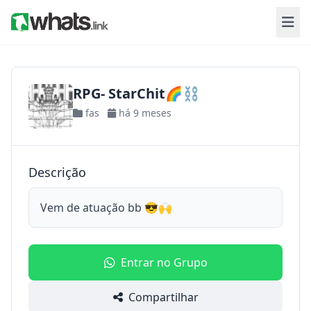
RPG- StarChit🌈⛓️
fas
há 9 meses
Descrição
Vem de atuação bb 😎🙌
Entrar no Grupo
Compartilhar