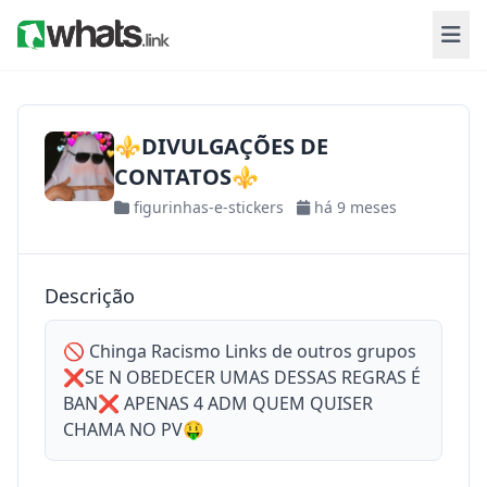
⚜️DIVULGAÇÕES DE
CONTATOS⚜️
figurinhas-e-stickers
há 9 meses
Descrição
🚫 Chinga Racismo Links de outros grupos
❌SE N OBEDECER UMAS DESSAS REGRAS É
BAN❌ APENAS 4 ADM QUEM QUISER
CHAMA NO PV🤑