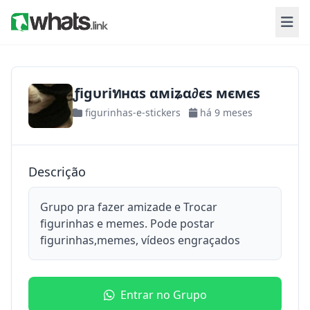
ƒigυriทнαs αмiʑα∂єs мємєs
figurinhas-e-stickers
há 9 meses
Descrição
Grupo pra fazer amizade e Trocar
figurinhas e memes. Pode postar
figurinhas,memes, vídeos engraçados
Entrar no Grupo