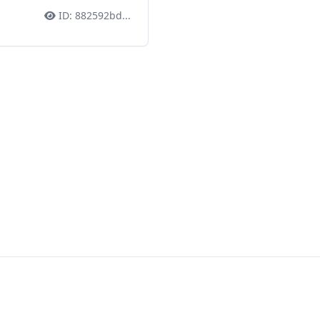
ID:
882592bd
...