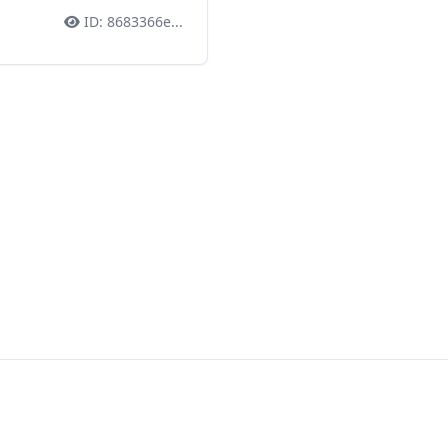
ID:
8683366e
...