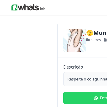
🫣Mund
outros
Descrição
Respeite o coleguinha
Ent