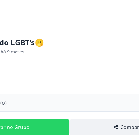
o LGBT's🫢
há 9 meses
(o)
rar no Grupo
Compart