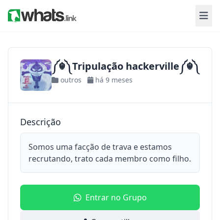
༼☬༽Tripulação hackerville༼☬༽
outros
há 9 meses
Descrição
Somos uma facção de trava e estamos
recrutando, trato cada membro como filho.
Entrar no Grupo