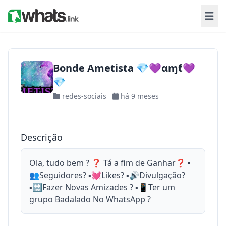
Bonde Ametista 💎💜αɱƭ💜
💎
redes-sociais
há 9 meses
Descrição
Ola, tudo bem ? ❓ Tá a fim de Ganhar❓ ▪
👥Seguidores? ▪💓Likes? ▪🔊Divulgação?
▪🔛Fazer Novas Amizades ? ▪📱Ter um
grupo Badalado No WhatsApp ?