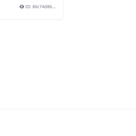
ID:
86c74d86
...