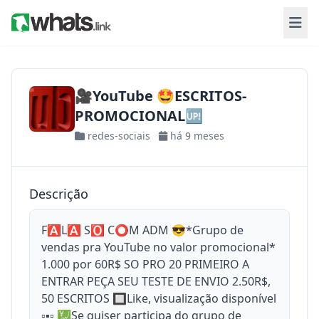
🎥YouTube 🤩ESCRITOS-
PROMOCIONAL🆙
redes-sociais
há 9 meses
Descrição
F🅰L🅰 S🅾 C⭕M ADM 😎*Grupo de
vendas pra YouTube no valor promocional*
1.000 por 60R$ SO PRO 20 PRIMEIRO A
ENTRAR PEÇA SEU TESTE DE ENVIO 2.50R$,
50 ESCRITOS 🔲Like, visualização disponível
▫▪▫ 💹Se quiser participa do grupo de