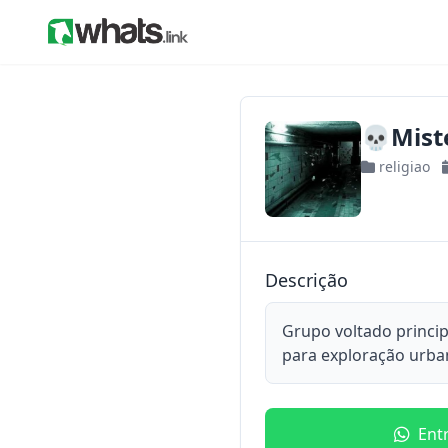
💀Miste
religiao
Descrição
Grupo voltado princip
para exploração urban
Ent